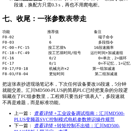
段速，换配方只需0.3 s，再也不用爬电柜。
七、收尾：一张参数表带走
功能                推荐值               备注

F0-02               1                    端子命令

F0-03               6                    多段指令

FC-00～FC-15        按工艺填%            16段速频率

FC-18～FC-49        按工艺填时间/组号    运行时间+加减速组

FC-16               0/2                  0=单次，2=循环

FC-17               0/1                  0=不记忆，1=记忆

F0-17/F0-18         机械允许×2          第一组加减速

把这张表抄进现场笔记本，下次任何设备要改16段速，5分钟
就能交差。汇川MD500-PLUS的简易PLC已经把复杂的分段逻
辑藏在了FC组参数里，工程师只要当好“填表人”，多段速就
不再是难题，而是标准功能。
上一篇：
查看详情 +
工业设备调试指南：汇川MD500-
PLUS变频器SVC控制模式电机参数辨识操作规范
下一篇：
查看详情 +
转矩控制不出错：汇川MD500-