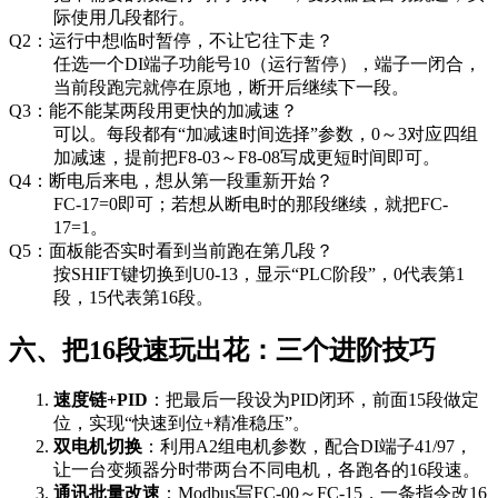
际使用几段都行。
Q2：运行中想临时暂停，不让它往下走？
任选一个DI端子功能号10（运行暂停），端子一闭合，
当前段跑完就停在原地，断开后继续下一段。
Q3：能不能某两段用更快的加减速？
可以。每段都有“加减速时间选择”参数，0～3对应四组
加减速，提前把F8-03～F8-08写成更短时间即可。
Q4：断电后来电，想从第一段重新开始？
FC-17=0即可；若想从断电时的那段继续，就把FC-
17=1。
Q5：面板能否实时看到当前跑在第几段？
按SHIFT键切换到U0-13，显示“PLC阶段”，0代表第1
段，15代表第16段。
六、把16段速玩出花：三个进阶技巧
速度链+PID
：把最后一段设为PID闭环，前面15段做定
位，实现“快速到位+精准稳压”。
双电机切换
：利用A2组电机参数，配合DI端子41/97，
让一台变频器分时带两台不同电机，各跑各的16段速。
通讯批量改速
：Modbus写FC-00～FC-15，一条指令改16