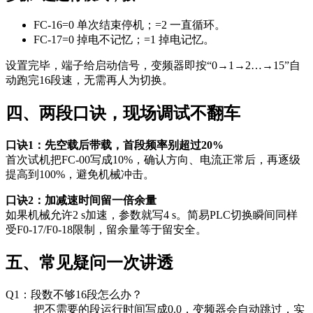
FC-16=0 单次结束停机；=2 一直循环。
FC-17=0 掉电不记忆；=1 掉电记忆。
设置完毕，端子给启动信号，变频器即按“0→1→2…→15”自
动跑完16段速，无需再人为切换。
四、两段口诀，现场调试不翻车
口诀1：先空载后带载，首段频率别超过20%
首次试机把FC-00写成10%，确认方向、电流正常后，再逐级
提高到100%，避免机械冲击。
口诀2：加减速时间留一倍余量
如果机械允许2 s加速，参数就写4 s。简易PLC切换瞬间同样
受F0-17/F0-18限制，留余量等于留安全。
五、常见疑问一次讲透
Q1：段数不够16段怎么办？
把不需要的段运行时间写成0.0，变频器会自动跳过，实