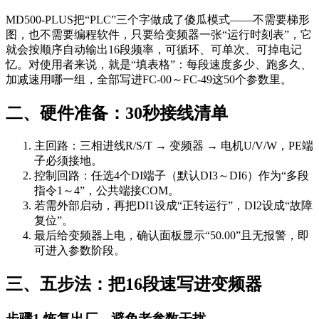
MD500-PLUS把“PLC”三个字做成了傻瓜模式——不需要梯形
图，也不需要编程软件，只要给变频器一张“运行时刻表”，它
就会按顺序自动输出16段频率，可循环、可单次、可掉电记
忆。对使用者来说，就是“填表格”：每段速度多少、跑多久、
加减速用哪一组，全部写进FC-00～FC-49这50个参数里。
二、硬件准备：30秒接线清单
主回路：三相进线R/S/T → 变频器 → 电机U/V/W，PE端
子必须接地。
控制回路：任选4个DI端子（默认DI3～DI6）作为“多段
指令1～4”，公共端接COM。
若需外部启动，再把DI1设成“正转运行”，DI2设成“故障
复位”。
最后给变频器上电，确认面板显示“50.00”且无报警，即
可进入参数阶段。
三、五步法：把16段速写进变频器
步骤1 恢复出厂，避免老参数干扰