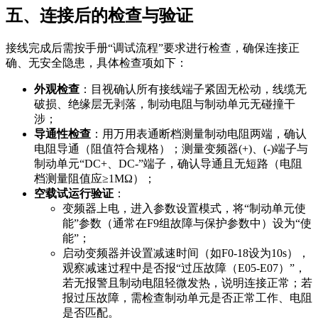
五、连接后的检查与验证
接线完成后需按手册“调试流程”要求进行检查，确保连接正
确、无安全隐患，具体检查项如下：
外观检查
：目视确认所有接线端子紧固无松动，线缆无
破损、绝缘层无剥落，制动电阻与制动单元无碰撞干
涉；
导通性检查
：用万用表通断档测量制动电阻两端，确认
电阻导通（阻值符合规格）；测量变频器
(+)、(-)
端子与
制动单元“DC+、DC-”端子，确认导通且无短路（电阻
档测量阻值应≥1MΩ）；
空载试运行验证
：
变频器上电，进入参数设置模式，将“制动单元使
能”参数（通常在F9组故障与保护参数中）设为“使
能”；
启动变频器并设置减速时间（如F0-18设为10s），
观察减速过程中是否报“过压故障（E05-E07）”，
若无报警且制动电阻轻微发热，说明连接正常；若
报过压故障，需检查制动单元是否正常工作、电阻
是否匹配。