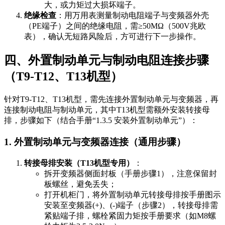
大，或力矩过大损坏端子。
绝缘检查
：用万用表测量制动电阻端子与变频器外壳
（PE端子）之间的绝缘电阻，需≥50MΩ（500V兆欧
表），确认无短路风险后，方可进行下一步操作。
四、外置制动单元与制动电阻连接步骤
（T9-T12、T13机型）
针对
T9-T12、T13
机型，需先连接外置制动单元与变频器，再
连接制动电阻与制动单元，其中T13机型需额外安装转接母
排，步骤如下（结合手册“1.3.5 安装外置制动单元”）：
1. 外置制动单元与变频器连接（通用步骤）
转接母排安装（T13机型专用）
：
拆开变频器侧面封板（手册步骤1），注意保留封
板螺丝，避免丢失；
打开机柜门，将外置制动单元转接母排按手册图示
安装至变频器
(+)、(-)
端子（步骤2），转接母排需
紧贴端子排，螺栓紧固力矩按手册要求（如M8螺