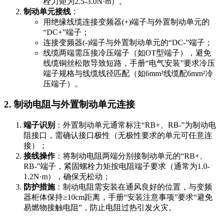
栓力矩为2.5-3.0N·m）。
制动单元接线
：
用绝缘线缆连接变频器
(+)
端子与外置制动单元的
“DC+”端子；
连接变频器
(-)
端子与外置制动单元的“DC-”端子；
线缆两端需压接冷压端子（如OT型端子），避免
线缆铜丝松散导致短路，手册“电气安装”要求冷压
端子规格与线缆线径匹配（如6mm²线缆配6mm²冷
压端子）。
2. 制动电阻与外置制动单元连接
端子识别
：外置制动单元通常标注“RB+、RB-”为制动电
阻接口，需确认接口极性（无极性要求的单元可任意连
接）；
接线操作
：将制动电阻两端分别接制动单元的“RB+、
RB-”端子，紧固螺栓力矩按电阻端子要求（通常为1.0-
1.2N·m），确保无松动；
防护措施
：制动电阻需安装在通风良好的位置，与变频
器柜体保持≥10cm距离，手册“安装注意事项”要求“避免
易燃物接触电阻”，防止电阻过热引发火灾。