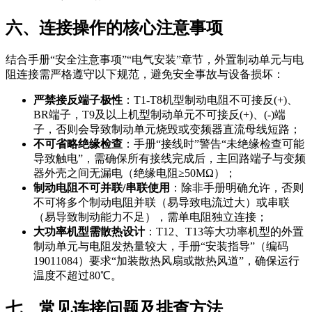
六、连接操作的核心注意事项
结合手册“安全注意事项”“电气安装”章节，外置制动单元与电
阻连接需严格遵守以下规范，避免安全事故与设备损坏：
严禁接反端子极性
：T1-T8机型制动电阻不可接反
(+)、
BR
端子，T9及以上机型制动单元不可接反
(+)、(-)
端
子，否则会导致制动单元烧毁或变频器直流母线短路；
不可省略绝缘检查
：手册“接线时”警告“未绝缘检查可能
导致触电”，需确保所有接线完成后，主回路端子与变频
器外壳之间无漏电（绝缘电阻≥50MΩ）；
制动电阻不可并联/串联使用
：除非手册明确允许，否则
不可将多个制动电阻并联（易导致电流过大）或串联
（易导致制动能力不足），需单电阻独立连接；
大功率机型需散热设计
：T12、T13等大功率机型的外置
制动单元与电阻发热量较大，手册“安装指导”（编码
19011084）要求“加装散热风扇或散热风道”，确保运行
温度不超过80℃。
七、常见连接问题及排查方法