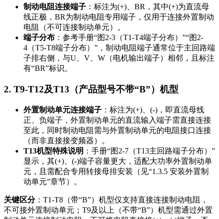
制动电阻连接端子
：标注为
(+)、BR
，其中
(+)
为直流母
线正极，
BR
为制动电阻专用端子，仅用于连接外置制动
电阻（不可连接制动单元）。
端子分布
：参考手册“图2-3（T1-T4端子分布）”“图2-
4（T5-T8端子分布）”，制动电阻端子通常位于主回路端
子排右侧，与
U、V、W
（电机输出端子）相邻，且标注
有“BR”标识。
2. T9-T12及T13（产品型号不带“B”）机型
外置制动单元连接端子
：标注为
(+)、(-)
，即直流母线
正、负端子，外置制动单元的直流输入端子需直接连接
至此，同时制动电阻需与外置制动单元的电阻接口连接
（而非直接接变频器）。
T13机型特殊说明
：手册“图2-7（T13主回路端子分布）”
显示，其
(+)、(-)
端子容量更大，适配大功率外置制动单
元，且需配合专用转接母排安装（见“1.3.5 安装外置制
动单元”章节）。
关键区分
：
T1-T8（带“B”）
机型仅支持直接连接制动电阻，
不可接外置制动单元；
T9及以上（不带“B”）
机型需通过外置