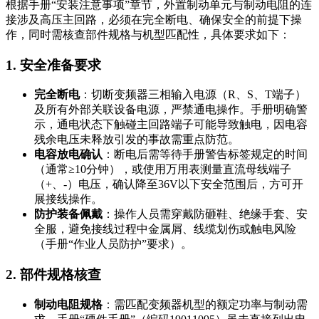
根据手册“安装注意事项”章节，外置制动单元与制动电阻的连
接涉及高压主回路，必须在完全断电、确保安全的前提下操
作，同时需核查部件规格与机型匹配性，具体要求如下：
1. 安全准备要求
完全断电
：切断变频器三相输入电源（
R、S、T
端子）
及所有外部关联设备电源，严禁通电操作。手册明确警
示，通电状态下触碰主回路端子可能导致触电，因电容
残余电压未释放引发的事故需重点防范。
电容放电确认
：断电后需等待手册警告标签规定的时间
（通常≥10分钟），或使用万用表测量直流母线端子
（
+、-
）电压，确认降至36V以下安全范围后，方可开
展接线操作。
防护装备佩戴
：操作人员需穿戴防砸鞋、绝缘手套、安
全服，避免接线过程中金属屑、线缆划伤或触电风险
（手册“作业人员防护”要求）。
2. 部件规格核查
制动电阻规格
：需匹配变频器机型的额定功率与制动需