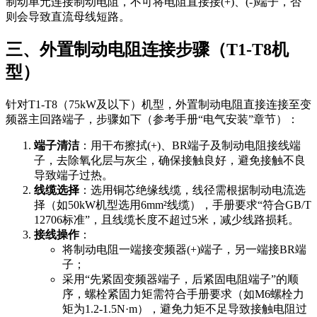
制动单元连接制动电阻，不可将电阻直接接
(+)、(-)
端子，否
则会导致直流母线短路。
三、外置制动电阻连接步骤（T1-T8机
型）
针对
T1-T8（75kW及以下）
机型，外置制动电阻直接连接至变
频器主回路端子，步骤如下（参考手册“电气安装”章节）：
端子清洁
：用干布擦拭
(+)、BR
端子及制动电阻接线端
子，去除氧化层与灰尘，确保接触良好，避免接触不良
导致端子过热。
线缆选择
：选用铜芯绝缘线缆，线径需根据制动电流选
择（如50kW机型选用6mm²线缆），手册要求“符合GB/T
12706标准”，且线缆长度不超过5米，减少线路损耗。
接线操作
：
将制动电阻一端接变频器
(+)
端子，另一端接
BR
端
子；
采用“先紧固变频器端子，后紧固电阻端子”的顺
序，螺栓紧固力矩需符合手册要求（如M6螺栓力
矩为1.2-1.5N·m），避免力矩不足导致接触电阻过