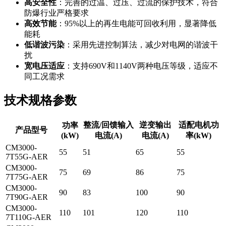
高安全性
：完善的过温、过压、过流的保护技术，符合
防爆行业严格要求
高效节能
：95%以上的再生电能可回收利用，显著降低
能耗
低谐波污染
：采用先进控制算法，减少对电网的谐波干
扰
宽电压适应
：支持690V和1140V两种电压等级，适应不
同工况需求
技术规格参数
整流/回馈输入
逆变输出
适配电机功
功率
产品型号
(kW)
电流(A)
电流(A)
率(kW)
CM3000-
55
51
65
55
7T55G-AER
CM3000-
75
69
86
75
7T75G-AER
CM3000-
90
83
100
90
7T90G-AER
CM3000-
110
101
120
110
7T110G-AER