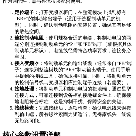
作为选配件，需与整流模块配合使用。
定位端子
：打开变频器柜门，在整流模块上找到标有
“BR+”的制动输出端子（适用于选配制动单元的机
型）。同时，确认制动电阻的安装位置，确保其有足够
的散热空间。
连接制动电阻
：使用规格合适的电缆，将制动电阻的两
端分别连接到制动单元的“P+”和“PB”端子（或根据具体
制动单元标识）。电缆线径需符合功率要求，连接务必
牢固。
接入变频器
：将制动单元的输出线缆（通常来自“PB”端
子）连接到整流模块的“BR+”制动输出端子。使用手册
中提到的接线工具，确保压接可靠。同时，将制动单元
的控制信号线与变频器相应控制端子连接（若需要）。
接地处理
：将制动单元和制动电阻的接地端，通过星型
连接方式，可靠连接到设备柜的接地钣金件上，确保接
地电阻符合标准，这是抑制干扰、保障安全的关键。
接线检查
：完成接线后，逐项检查：确认电源线未误接
到输出端，所有螺丝紧固力矩适当，无裸露线头，线缆
无短路可能。
核心参数设置详解