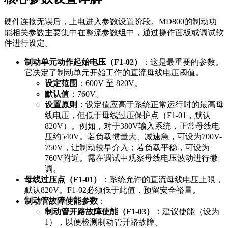
硬件连接无误后，上电进入参数设置阶段。MD800的制动功
能相关参数主要集中在整流参数组中，通过操作面板或调试软
件进行设定。
制动单元动作起始电压（F1-02）
：这是最重要的参数。
它决定了制动单元开始工作的直流母线电压阈值。
设定范围
：600V 至 820V。
默认值
：760V。
设置原则
：设定值应高于系统正常运行时的最高母
线电压，但低于母线过压保护点（F1-01，默认
820V）。例如，对于380V输入系统，正常母线电
压约540V。若负载惯量大、减速急，可设为700V-
750V，让制动较早介入；若负载平稳，可设为
760V附近。需在调试中观察母线电压波动进行微
调。
母线过压点（F1-01）
：系统允许的直流母线电压上限，
默认820V。F1-02必须低于此值，预留安全裕量。
制动管故障使能参数
：
制动管开路故障使能（F1-03）
：建议使能（设为
1），以便检测制动管开路故障。