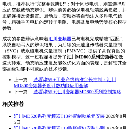
电机，推荐执行“完整参数辨识”；对于同步电机，则需选择对
应的空载或动态辨识。辨识前务必确保电机轴端脱离负载，并
正确连接反馈装置。启动后，变频器将自动注入多种电气信
号，精确学习电机的定转子电阻、电感及反电动势等核心模型
参数。
成功的参数辨识意味着
汇川变频器
已与电机完成精准“匹配”。
系统自动写入的辨识结果，为后续的无速度传感器矢量控制
（SVC）或永磁电机矢量控制（PMVVC）提供了高保真度的
控制模型。这一过程显著提升了
汇川MD800系列变频器
在低
速大转矩、动态响应速度及能效优化方面的表现，是解锁其全
部高级功能不可或缺的技术步骤。
上一篇：
查看详情 +
工业产线精准定长控制：汇川
MD800变频器长度计数功能应用全解
下一篇：
查看详情 +
汇川变频器MD800系列控制策略
相关推荐
汇川MD520系列变频器T13外置制动单元安装
2026年8月
5日
汇川MD520系列变频器T13膨胀螺钉安装步骤
2026年8月