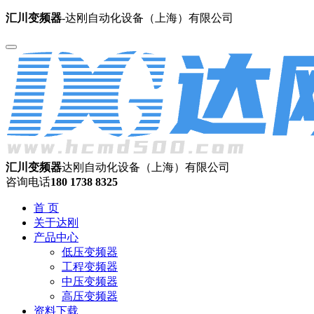
汇川变频器
-达刚自动化设备（上海）有限公司
汇川变频器
达刚自动化设备（上海）有限公司
咨询电话
180 1738 8325
首 页
关于达刚
产品中心
低压变频器
工程变频器
中压变频器
高压变频器
资料下载