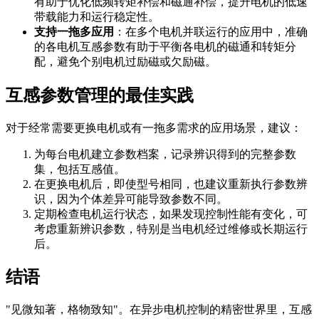
有助于优化低频转矩补偿和磁通补偿，提升电机的低速
带载能力和运行稳定性。
支持一拖多应用
：在多个电机并联运行的应用中，准确
的各电机互感参数有助于平衡各电机的磁通和转矩分
配，避免个别电机过励磁或欠励磁。
互感参数管理的最佳实践
对于经常需要更换电机或有一拖多需求的应用场景，建议：
为每台电机建立参数档案，记录辨识得到的完整参数
集，包括互感值。
在更换电机后，即使型号相同，也建议重新执行参数辨
识，因为个体差异可能导致参数不同。
定期检查电机运行状态，如果发现控制性能有变化，可
考虑重新辨识参数，特别是当电机经过维修或长期运行
后。
结语
"见微知著，格物致知"。在异步电机控制的精密世界里，互感