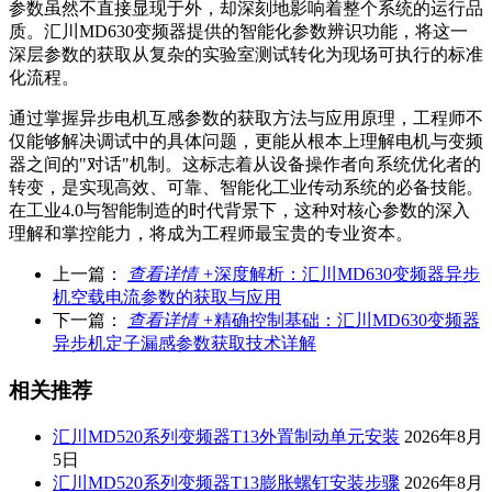
参数虽然不直接显现于外，却深刻地影响着整个系统的运行品
质。汇川MD630变频器提供的智能化参数辨识功能，将这一
深层参数的获取从复杂的实验室测试转化为现场可执行的标准
化流程。
通过掌握异步电机互感参数的获取方法与应用原理，工程师不
仅能够解决调试中的具体问题，更能从根本上理解电机与变频
器之间的"对话"机制。这标志着从设备操作者向系统优化者的
转变，是实现高效、可靠、智能化工业传动系统的必备技能。
在工业4.0与智能制造的时代背景下，这种对核心参数的深入
理解和掌控能力，将成为工程师最宝贵的专业资本。
上一篇：
查看详情 +
深度解析：汇川MD630变频器异步
机空载电流参数的获取与应用
下一篇：
查看详情 +
精确控制基础：汇川MD630变频器
异步机定子漏感参数获取技术详解
相关推荐
汇川MD520系列变频器T13外置制动单元安装
2026年8月
5日
汇川MD520系列变频器T13膨胀螺钉安装步骤
2026年8月