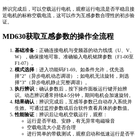
辨识完成后，可以空载运行电机，观察运行电流是否平稳且接
近电机的标称空载电流，这可以作为互感参数合理性的初步验
证。
MD630获取互感参数的操作全流程
基础准备
：正确连接电机与变频器的动力线缆（U、V、
W），确保接地可靠。准确输入电机铭牌参数（F1-00至
F1-07）。
模式选择
：进入功能码F1-69。如条件允许，优先选
择"2"（异步电机动态调谐）；如电机无法旋转，则选
择"3"（异步电机静止完整调谐）。
执行辨识
：确认参数后，按下操作面板运行键开始辨
识。动态辨识通常持续4-5分钟，期间电机会加速旋转。
结果确认
：辨识完成后，互感等参数已自动存入系统并
生效。可通过监控参数或后台软件查看具体的参数值。
性能验证
：辨识后让电机空载运行，观察：
运行是否平稳、安静，有无异常电磁噪音
空载电流大小是否合理
进行简单的带载测试，观察启动和低速运行是否平