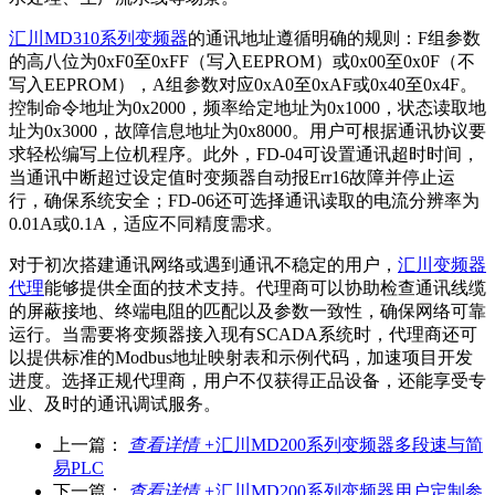
汇川MD310系列变频器
的通讯地址遵循明确的规则：F组参数
的高八位为0xF0至0xFF（写入EEPROM）或0x00至0x0F（不
写入EEPROM），A组参数对应0xA0至0xAF或0x40至0x4F。
控制命令地址为0x2000，频率给定地址为0x1000，状态读取地
址为0x3000，故障信息地址为0x8000。用户可根据通讯协议要
求轻松编写上位机程序。此外，FD-04可设置通讯超时时间，
当通讯中断超过设定值时变频器自动报Err16故障并停止运
行，确保系统安全；FD-06还可选择通讯读取的电流分辨率为
0.01A或0.1A，适应不同精度需求。
对于初次搭建通讯网络或遇到通讯不稳定的用户，
汇川变频器
代理
能够提供全面的技术支持。代理商可以协助检查通讯线缆
的屏蔽接地、终端电阻的匹配以及参数一致性，确保网络可靠
运行。当需要将变频器接入现有SCADA系统时，代理商还可
以提供标准的Modbus地址映射表和示例代码，加速项目开发
进度。选择正规代理商，用户不仅获得正品设备，还能享受专
业、及时的通讯调试服务。
上一篇：
查看详情 +
汇川MD200系列变频器多段速与简
易PLC
下一篇：
查看详情 +
汇川MD200系列变频器用户定制参