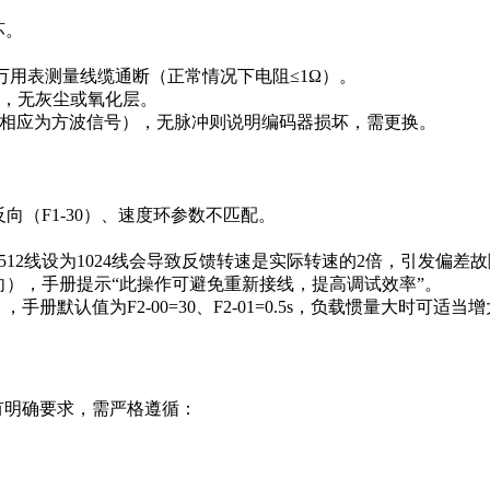
坏。
万用表测量线缆通断（正常情况下电阻≤1Ω）。
密，无灰尘或氧化层。
B相应为方波信号），无脉冲则说明编码器损坏，需更换。
向（F1-30）、速度环参数不匹配。
512线设为1024线会导致反馈转速是实际转速的2倍，引发偏差
号反向），手册提示“此操作可避免重新接线，提高调试效率”。
手册默认值为F2-00=30、F2-01=0.5s，负载惯量大时可适当增
有明确要求，需严格遵循：