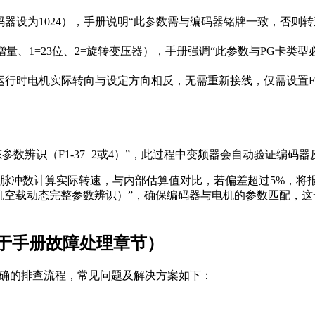
码器设为1024），手册说明“此参数需与编码器铭牌一致，否则转
增量、1=23位、2=旋转变压器），手册强调“此参数与PG卡类
行时电机实际转向与设定方向相反，无需重新接线，仅需设置F1-3
动态参数辨识（F1-37=2或4）”，此过程中变频器会自动验证编码
冲数计算实际转速，与内部估算值对比，若偏差超过5%，将报“
同步机空载动态完整参数辨识）”，确保编码器与电机的参数匹配，这一
基于手册故障处理章节）
明确的排查流程，常见问题及解决方案如下：