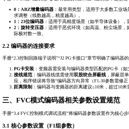
0：ABZ增量编码器
：最常用类型，适用于大多数工业场景
求调整（线数越高，精度越高）。
1：23位编码器
：适用于高精度场景（如半导体设备），需选
2：旋转变压器
：适用于恶劣环境（如高温、粉尘场景，如
际极对数一致。
2.2 编码器的连接要求
手册“2.3控制回路端子说明”“J2 PG卡接口”章节明确了编码器
PG卡安装
：变频器需安装与编码器类型匹配的PG卡（如
接线规范
：编码器线缆需使用
双股绞合屏蔽线
，屏蔽层单
应，相序错误将导致“编码器方向异常（F1-30参数需修正
距离限制
：编码器与变频器的距离建议≤10米，超过10
三、FVC模式编码器相关参数设置规范
手册“3.4 FVC控制模式调试流程”将编码器参数设置作为
3.1 核心参数设置（F1组参数）