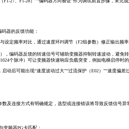
置（F1-27、F1-28）”“编码器方向验证”作为调试前置步骤，
编码器的反馈功能：
设定频率对比，通过速度环PI调节（F2组参数）修正输出频率，确
），编码器反馈的转速信号可辅助变频器抑制转速波动，避免转
出1024个脉冲）可让变频器快速响应负载突变，例如电梯启停
启动后可能出现“速度波动过大”“过流保护（E02）”“速度偏差
、参数及连接方式有明确规定，选型或连接错误将导致反馈信号异
需与变频器PG卡匹配：