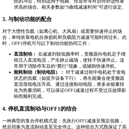
统的冲击，特别适用于电梯、传送带等对启停舒适性要
求高的场合。相关参数如“S曲线减速时间”可进行设定。
3. 与制动功能的配合
对于大惯性负载（如离心机、大风扇）或需要快速停止的场
合，单纯依靠电机自身损耗和负载阻力减速可能时间过长。此
时，OFF1停机可与以下制动功能协同工作：
直流制动：
在减速到较低频率时，变频器向电机定子绕
组注入直流电流，产生静止磁场，使转子快速停止。这
常用于消除停车后的“爬行”现象，或辅助快速停机。
能耗制动（制动电阻）：
对于减速过程中电机处于发电
状态的负载（如提升设备下行），再生能量会使变频器
直流母线电压升高。通过连接制动电阻，将多余能量转
化为热量消耗，可以保证OFF1减速过程不受过压故障影
响而顺利完成。
4. 停机直流制动与OFF1的结合
一种典型的复合停机模式是：先执行OFF1减速至预定低频，
然后切换为直流制动直至完全停止。这种组合方式既保证了高