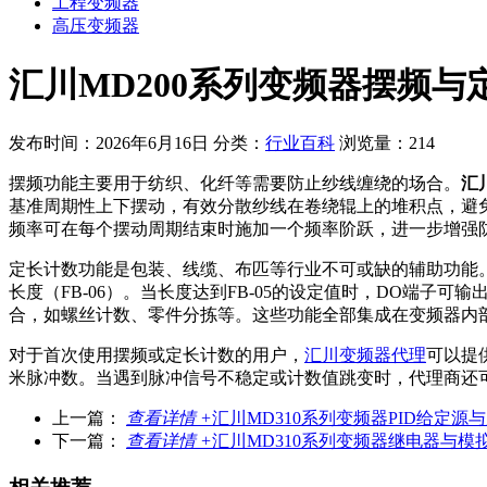
工程变频器
高压变频器
汇川MD200系列变频器摆频与
发布时间：2026年6月16日
分类：
行业百科
浏览量：214
摆频功能主要用于纺织、化纤等需要防止纱线缠绕的场合。
汇
基准周期性上下摆动，有效分散纱线在卷绕辊上的堆积点，避
频率可在每个摆动周期结束时施加一个频率阶跃，进一步增强
定长计数功能是包装、线缆、布匹等行业不可或缺的辅助功能
长度（FB-06）。当长度达到FB-05的设定值时，DO端子
合，如螺丝计数、零件分拣等。这些功能全部集成在变频器内部
对于首次使用摆频或定长计数的用户，
汇川变频器代理
可以提
米脉冲数。当遇到脉冲信号不稳定或计数值跳变时，代理商还
上一篇：
查看详情 +
汇川MD310系列变频器PID给定
下一篇：
查看详情 +
汇川MD310系列变频器继电器与模