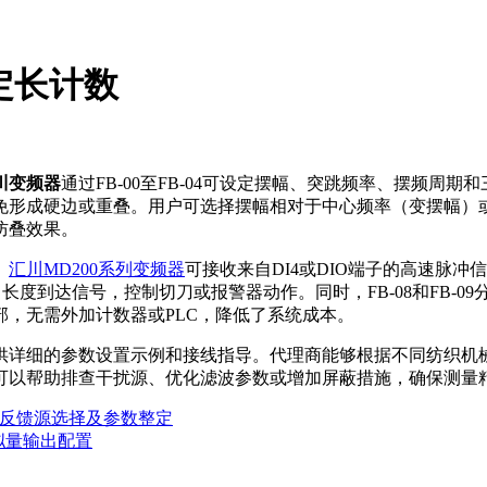
定长计数
川变频器
通过FB-00至FB-04可设定摆幅、突跳频率、摆频
免形成硬边或重叠。用户可选择摆幅相对于中心频率（变摆幅）
防叠效果。
。
汇川MD200系列变频器
可接收来自DI4或DIO端子的高速脉冲信
可输出长度到达信号，控制切刀或报警器动作。同时，FB-08和FB
，无需外加计数器或PLC，降低了系统成本。
供详细的参数设置示例和接线指导。代理商能够根据不同纺织机
可以帮助排查干扰源、优化滤波参数或增加屏蔽措施，确保测量
源与反馈源选择及参数整定
拟量输出配置