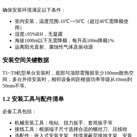
确保安装环境满足以下条件：
室内安装，温度范围-10℃~+50℃（超过40℃需降额使
用）
湿度≤95%RH，无凝露
海拔1000m以下无需降额，每升高100m降额1%
远离阳光直射、腐蚀性气体及振动源
安装空间关键数据
T1~T9机型单台安装时，底部与顶部需预留至少100mm散热空
间；多台并排安装时，相邻设备间距根据功率等级从10mm到
50mm不等。
1.2 安装工具与配件清单
必备工具包括：
机械安装工具：电钻、扭力扳手、套筒扳手等
接线工具：根据端子尺寸选择合适的螺丝刀、压线钳
选配件：嵌入式安装支架、线缆屏蔽层接地支架、安装