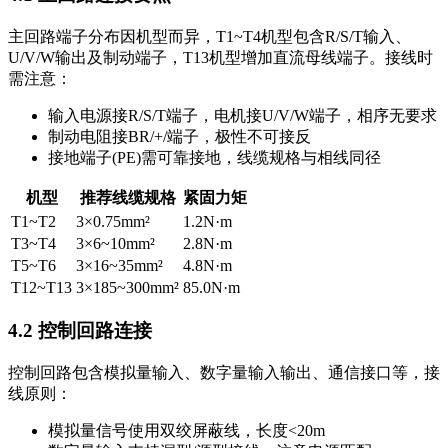
主回路端子分布因机型而异，T1~T4机型包含R/S/T输入、
U/V/W输出及制动端子，T13机型增加直流母线端子。接线时
需注意：
输入电源接R/S/T端子，电机接U/V/W端子，相序无要求
制动电阻接BR/+/端子，极性不可接反
接地端子(PE)需可靠接地，线缆规格与相线同径
机型
推荐线缆规格
紧固力矩
T1~T2
3×0.75mm²
1.2N·m
T3~T4
3×6~10mm²
2.8N·m
T5~T6
3×16~35mm²
4.8N·m
T12~T13
3×185~300mm²
85.0N·m
4.2 控制回路连接
控制回路包含模拟量输入、数字量输入输出、通信接口等，接
线原则：
模拟量信号使用双绞屏蔽线，长度<20m