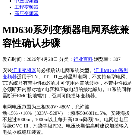
中压变频器
工程变频器
高压变频器
MD630系列变频器电网系统兼
容性确认步骤
发布时间：2026年4月28日
分类：
行业百科
浏览量：307
安装
汇川变频器
前必须确认电网系统类型。
汇川MD630系列
变频器
适用于TN、TT、IT三种星型电网，不支持角型电网。
TT系统只有带中性线N的才可使用内置滤波器，不带中性线的
必须断开内部对地Y电容和压敏电阻的接地螺钉。IT系统同样
需断开EMC接地螺钉，否则可能损坏变频器。
电网电压范围为三相380V~480V，允许波
动-15%~+10%（323V~528V）；频率50/60Hz±5%。安装海拔
不超过3000m，1000m以上每升高100m降额1%。电网过电压
等级OVC III，污染等级PD2。电压长期偏高时建议加装输入
电抗器或稳压装置。