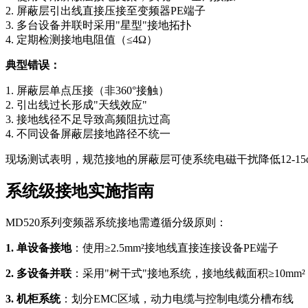
2. 屏蔽层引出线直接压接至变频器PE端子
3. 多台设备并联时采用"星型"接地拓扑
4. 定期检测接地电阻值（≤4Ω）
典型错误：
1. 屏蔽层单点压接（非360°接触）
2. 引出线过长形成"天线效应"
3. 接地线径不足导致高频阻抗过高
4. 不同设备屏蔽层接地路径不统一
现场测试表明，规范接地的屏蔽层可使系统电磁干扰降低12-1
系统级接地实施指南
MD520系列变频器系统接地需遵循分级原则：
1. 单设备接地
：使用≥2.5mm²接地线直接连接设备PE端子
2. 多设备并联
：采用"树干式"接地系统，接地线截面积≥10mm²
3. 机柜系统
：划分EMC区域，动力电缆与控制电缆分槽布线