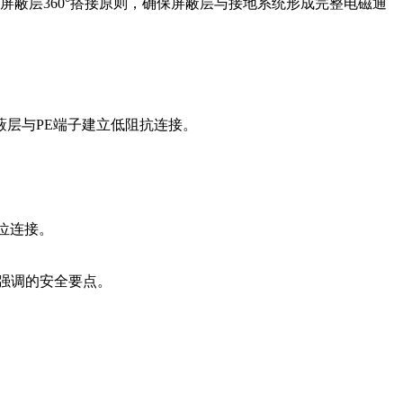
定了屏蔽层360°搭接原则，确保屏蔽层与接地系统形成完整电磁通
蔽层与PE端子建立低阻抗连接。
。
位连接。
别强调的安全要点。