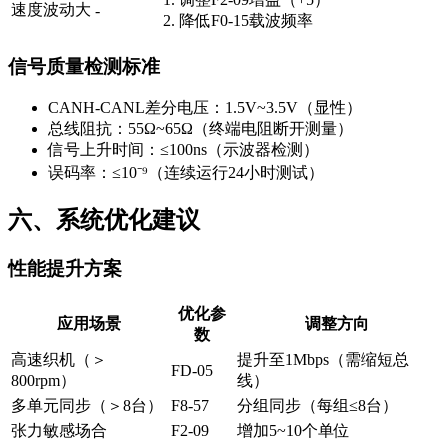
速度波动大
-
2. 降低
F0-15
载波频率
信号质量检测标准
CANH-CANL差分电压：1.5V~3.5V（显性）
总线阻抗：55Ω~65Ω（终端电阻断开测量）
信号上升时间：≤100ns（示波器检测）
误码率：≤10⁻⁹（连续运行24小时测试）
六、系统优化建议
性能提升方案
优化参
应用场景
调整方向
数
高速织机（＞
提升至1Mbps（需缩短总
FD-05
800rpm）
线）
多单元同步（＞8台）
F8-57
分组同步（每组≤8台）
张力敏感场合
F2-09
增加5~10个单位