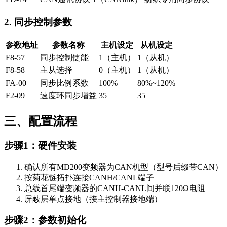
2. 同步控制参数
参数地址
参数名称
主机设定
从机设定
F8-57
同步控制使能
1（主机）
1（从机）
F8-58
主从选择
0（主机）
1（从机）
FA-00
同步比例系数
100%
80%~120%
F2-09
速度环同步增益
35
35
三、配置流程
步骤1：硬件安装
确认所有MD200变频器为CAN机型（型号后缀带CAN）
按菊花链拓扑连接CANH/CANL端子
总线首尾端变频器的CANH-CANL间并联120Ω电阻
屏蔽层单点接地（接主控制器接地端）
步骤2：参数初始化