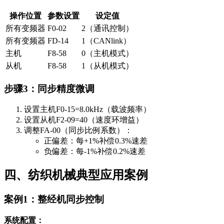
操作位置
参数设置
设定值
所有变频器
F0-02
2（通讯控制）
所有变频器
FD-14
1（CANlink）
主机
F8-58
0（主机模式）
从机
F8-58
1（从机模式）
步骤3：同步精度微调
设置主机
F0-15=8.0kHz
（载波频率）
设置从机
F2-09=40
（速度环增益）
调整
FA-00
（同步比例系数）：
正偏差：每+1%补偿0.3%速差
负偏差：每-1%补偿0.2%速差
四、纺织机械典型应用案例
案例1：整经机同步控制
系统配置：