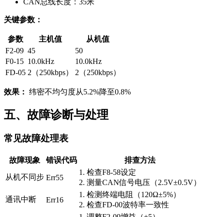
CAN总线长度：35米
关键参数：
参数
主机值
从机值
F2-09
45
50
F0-15
10.0kHz
10.0kHz
FD-05
2（250kbps）
2（250kbps）
效果：
纬密不均匀度从5.2%降至0.8%
五、故障诊断与处理
常见故障处理表
故障现象
错误代码
排查方法
1. 检查
F8-58
设定
从机不同步
Err55
2. 测量CAN信号电压（2.5V±0.5V）
1. 检测终端电阻（120Ω±5%）
通讯中断
Err16
2. 检查
FD-00
波特率一致性
1. 调整
F2-09
增益（+5）