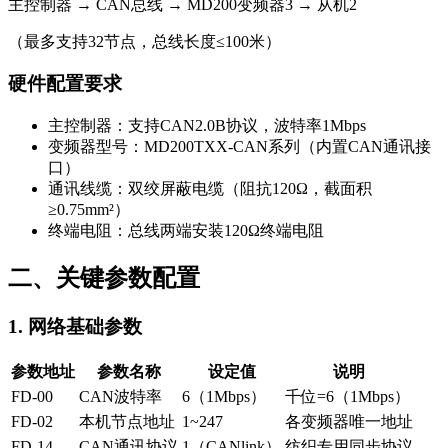
主控制器 → CAN总线 → MD200变频器3 → 从机2
（最多支持32节点，总线长度≤100米）
硬件配置要求
主控制器：支持CAN2.0B协议，波特率1Mbps
变频器型号：MD200TXX-CAN系列（内置CAN通讯接
口）
通讯线缆：双绞屏蔽电缆（阻抗120Ω，截面积
≥0.75mm²）
终端电阻：总线两端安装120Ω终端电阻
二、关键参数配置
1. 网络基础参数
参数地址
参数名称
设定值
说明
FD-00
CAN波特率
6（1Mbps）
千位=6（1Mbps）
FD-02
本机节点地址
1~247
各变频器唯一地址
FD-14
CAN通讯协议
1（CANlink）
纺织专用同步协议